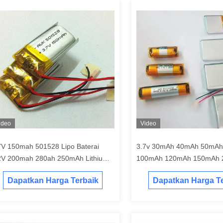
ideo
Video
7V 150mah 501528 Lipo Baterai
3.7v 30mAh 40mAh 50mA
2V 200mah 280ah 250mAh Lithium
100mAh 120mAh 150mAh
lymer Baterai Dengan CE IEC62133
Baterai Lipo Untuk Perangk
Dapatkan Harga Terbaik
Dapatkan Harga Te
Wearable