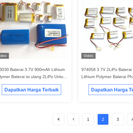
ideo
Video
3030 Baterai 3.7V 900mAh Lithium
974058 3.7V 2LiPo Batera
lymer Baterai isi ulang 2LiPo Untuk
Lithium Polymer Baterai 
adset Bluetooth Headset Speaker
Colokan untuk Pijat Meter
Dapatkan Harga Terbaik
Dapatkan Harga Te
n Air Pu
Aeromodeling Meja Telepo
1
2
3