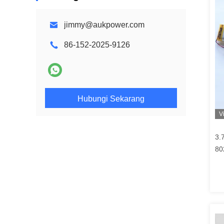
jimmy@aukpower.com
86-152-2025-9126
Hubungi Sekarang
V
3.
80
De