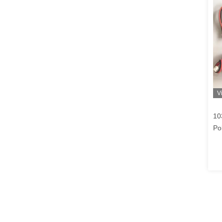
V
10
Po
He
Fa