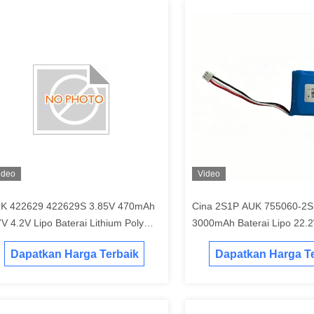
ideo
Video
K 422629 422629S 3.85V 470mAh
Cina 2S1P AUK 755060-2S
7V 4.2V Lipo Baterai Lithium Polymer
3000mAh Baterai Lipo 22
terai Dengan UN38.3 MSDS
Baterai Lithium Polymer U
Dapatkan Harga Terbaik
Dapatkan Harga Te
Produsen Cina