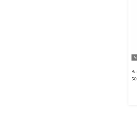
V
Ba
50
De