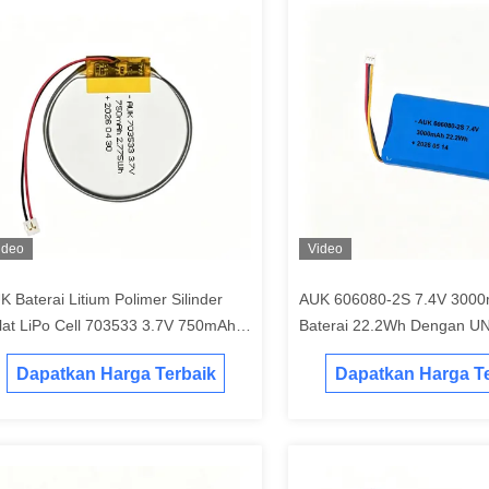
ideo
Video
K Baterai Litium Polimer Silinder
AUK 606080-2S 7.4V 3000
lat LiPo Cell 703533 3.7V 750mAh
Baterai 22.2Wh Dengan U
775Wh Dengan UN38.3 CE Untuk
Lithium Polymer Baterai Ch
Dapatkan Harga Terbaik
Dapatkan Harga Te
oduk Olahraga Cerdas
Manufacturer