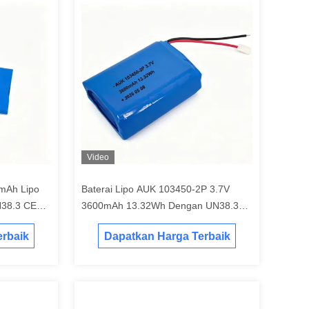
Video
mAh Lipo
Baterai Lipo AUK 103450-2P 3.7V
N38.3 CE
3600mAh 13.32Wh Dengan UN38.3
ina
CE Untuk Peralatan Medis
rbaik
Dapatkan Harga Terbaik