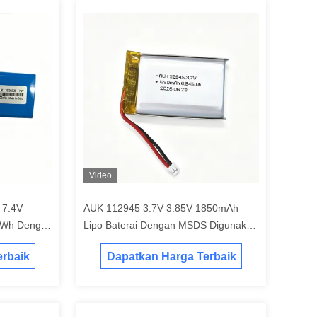
Video
 7.4V
AUK 112945 3.7V 3.85V 1850mAh
.2Wh Dengan
Lipo Baterai Dengan MSDS Digunakan
N38.3 CE
Untuk Perangkat Medis
rbaik
Dapatkan Harga Terbaik