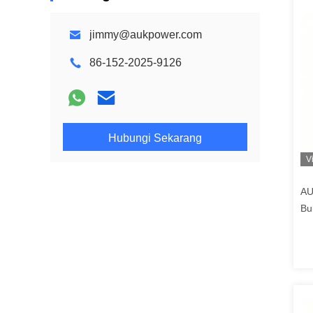
jimmy@aukpower.com
86-152-2025-9126
Hubungi Sekarang
V
AU
Bu
2.
Pr