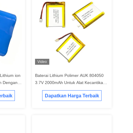
Video
ithium ion
Baterai Lithium Polimer AUK 804050
Wh Dengan
3.7V 2000mAh Untuk Alat Kecantikan
tuk Alat
Bluetooth Speaker Smart Lock Hand
rbaik
Dapatkan Harga Terbaik
Warmer Dengan UN38.3 IEC62133