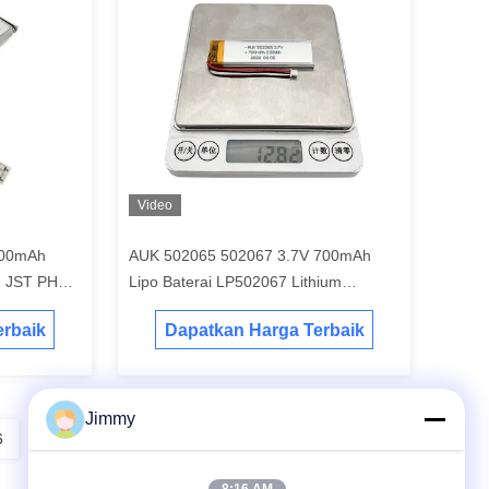
Video
000mAh
AUK 502065 502067 3.7V 700mAh
n JST PH2.0
Lipo Baterai LP502067 Lithium
Polymer Baterai Dengan IEC62133 CB
rbaik
Dapatkan Harga Terbaik
Jimmy
6
7
8