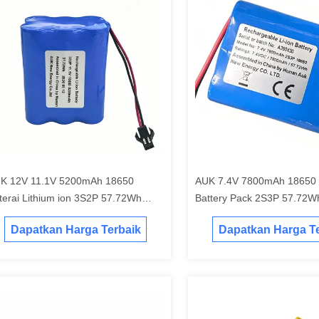
K 12V 11.1V 5200mAh 18650
AUK 7.4V 7800mAh 18650 L
terai Lithium ion 3S2P 57.72Wh
Battery Pack 2S3P 57.72
ngan UN38.3 MSDS IEC62133
UN38.3 MSDS IEC62133 Un
Dapatkan Harga Terbaik
Dapatkan Harga Te
tuk Peralatan Listrik
Daya