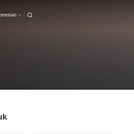
onesian
uk