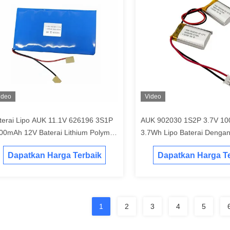
ideo
Video
terai Lipo AUK 11.1V 626196 3S1P
AUK 902030 1S2P 3.7V 1
00mAh 12V Baterai Lithium Polymer
3.7Wh Lipo Baterai Denga
ngan UN38.3 CE
Konektor Dan UN38.3
Dapatkan Harga Terbaik
Dapatkan Harga Te
1
2
3
4
5