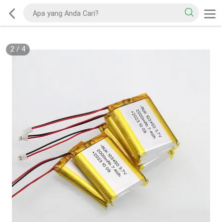
2
/
4