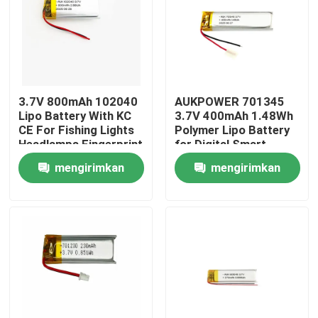
3.7V 800mAh 102040
AUKPOWER 701345
Lipo Battery With KC
3.7V 400mAh 1.48Wh
CE For Fishing Lights
Polymer Lipo Battery
Headlamps Fingerprint
for Digital Smart
Locks Beauty Devices
Speakers Bluetooth
mengirimkan
mengirimkan
And Microphones
Earphones and Facial
Cleansing Devices
permintaan
permintaan
Rumah
Produk
Video